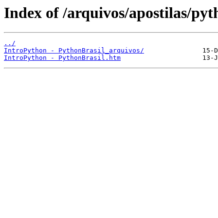
Index of /arquivos/apostilas/py
../
IntroPython - PythonBrasil_arquivos/
IntroPython - PythonBrasil.htm