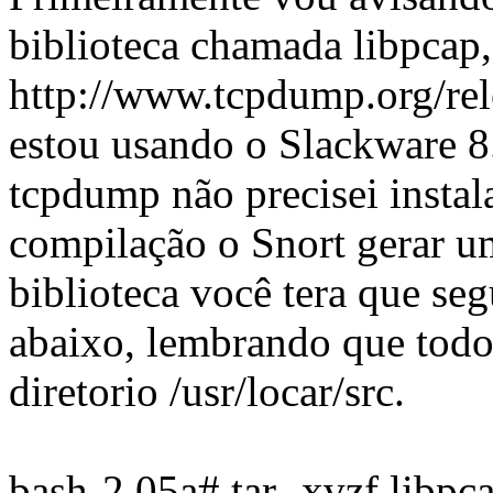
biblioteca chamada libpcap
http://www.tcpdump.org/rel
estou usando o Slackware 8
tcpdump não precisei instala
compilação o Snort gerar um
biblioteca você tera que seg
abaixo, lembrando que todos
diretorio /usr/locar/src.
bash-2.05a# tar -xvzf libpca