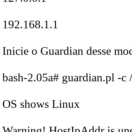
192.168.1.1
Inicie o Guardian desse mo
bash-2.05a# guardian.pl -c 
OS shows Linux
Warning! HostIpAddr is und