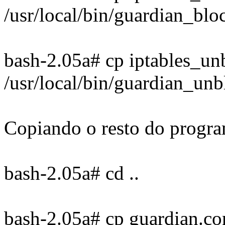
/usr/local/bin/guardian_blo
bash-2.05a# cp iptables_un
/usr/local/bin/guardian_unb
Copiando o resto do program
bash-2.05a# cd ..
bash-2.05a# cp guardian.con