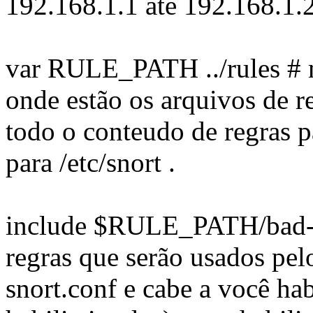
192.168.1.1 ate 192.168.1.2
var RULE_PATH ../rules # mu
onde estão os arquivos de r
todo o conteudo de regras p
para /etc/snort .
include $RULE_PATH/bad-tra
regras que serão usados pelo
snort.conf e cabe a você ha