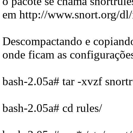
o pacote se chama snortrules
em http://www.snort.org/dl/r
Descompactando e copiando 
onde ficam as configuraçõe
bash-2.05a# tar -xvzf snortr
bash-2.05a# cd rules/