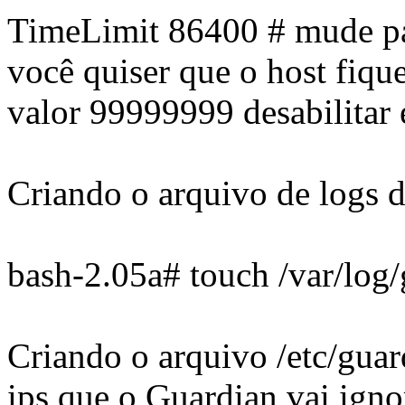
TimeLimit 86400 # mude pa
você quiser que o host fique
valor 99999999 desabilitar 
Criando o arquivo de logs 
bash-2.05a# touch /var/log/
Criando o arquivo /etc/guar
ips que o Guardian vai igno