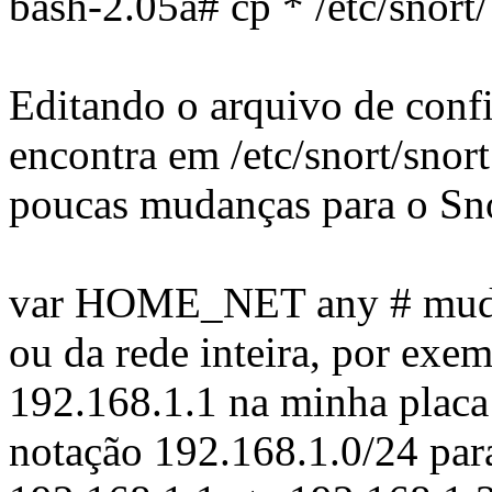
bash-2.05a# cp * /etc/snort/
Editando o arquivo de conf
encontra em /etc/snort/snor
poucas mudanças para o Sno
var HOME_NET any # mudar 
ou da rede inteira, por exe
192.168.1.1 na minha placa
notação 192.168.1.0/24 para